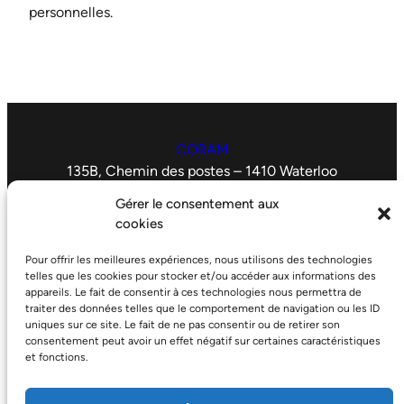
personnelles.
CORAM
135B, Chemin des postes – 1410 Waterloo
02.353.14.46
Gérer le consentement aux
coram.info@gmail.com
cookies
N° d’entreprise 545 803558
Pour offrir les meilleures expériences, nous utilisons des technologies
Je m’inscris à la newsletter
telles que les cookies pour stocker et/ou accéder aux informations des
appareils. Le fait de consentir à ces technologies nous permettra de
Politique de confidentialité↗
traiter des données telles que le comportement de navigation ou les ID
uniques sur ce site. Le fait de ne pas consentir ou de retirer son
consentement peut avoir un effet négatif sur certaines caractéristiques
Actualités↗
et fonctions.
Contact ↗